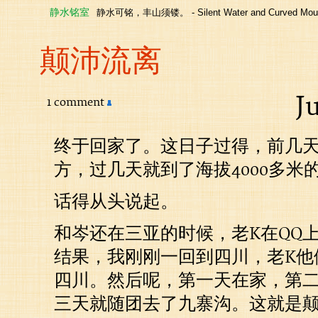
静水铭室
静水可铭，丰山须镂。 - Silent Water and Curved Moun
颠沛流离
J
1 comment
终于回家了。这日子过得，前几
方，过几天就到了海拔4000多米
话得从头说起。
和岑还在三亚的时候，老K在QQ
结果，我刚刚一回到四川，老K他
四川。然后呢，第一天在家，第
三天就随团去了九寨沟。这就是