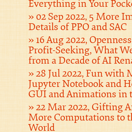
Everything in Your Pock
02 Sep 2022, 5 More I
Details of PPO and SAC
16 Aug 2022, Opennes
Profit-Seeking, What W
from a Decade of AI Ren
28 Jul 2022, Fun with
Jupyter Notebook and H
GUI and Animations in 
22 Mar 2022, Gifting 
More Computations to t
World