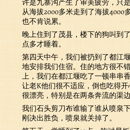
许是九寨沟产生了审美疲劳，只
从海拔2000多米走到了海拔400
也不肯说累。
晚上住到了茂县，楼下的狗叫到
点多才睡着。
第四天中午，我们被扔到了都江
地安排我们住宿。住的地方很不
上，我们在都江堰吃了一顿串串
让老K他们很不适应，倒也吃得开
很漂亮，特别是在两条奔流的渠
我们石头剪刀布谁输了谁从喷泉
刚决出胜负，喷泉就关掉了。