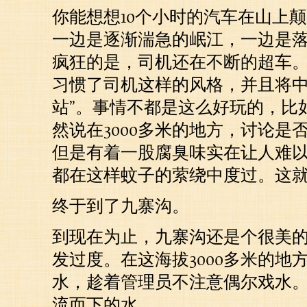
你能想想10个小时的汽车在山上
一边是逐渐湍急的岷江，一边是
疯狂的是，司机还在不断的超车
习惯了司机这样的风格，并且将中
站”。事情不都是这么好玩的，比
然说在3000多米的地方，讨论是
但是有着一股腐臭味实在让人难
都在这样蚊子的萦绕中度过。这
终于到了九寨沟。
到现在为止，九寨沟还是个很美
发过度。在这海拔3000多米的地
水，趁着管理员不注意偶尔戏水
流而下的水。