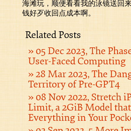
海滩玩，顺便看看我的泳镜送回
钱好歹收回点成本啊。
Related Posts
05 Dec 2023, The Phas
User-Faced Computing
28 Mar 2023, The Dan
Territory of Pre-GPT4
08 Nov 2022, Stretch iP
Limit, a 2GiB Model tha
Everything in Your Pock
02 Sep 2022, 5 More I