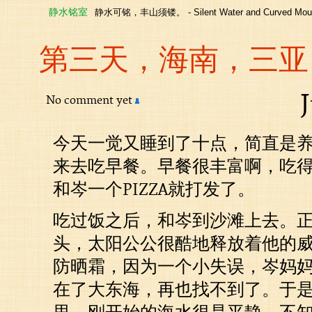
静水铭室
静水可铭，丰山须镂。 - Silent Water and Curved Moun
第三天，海南，三亚
J
No comment yet
今天一觉又睡到了十点，简直是
来去吃早餐。早餐很丰富啊，吃
和岑一个PIZZA就打发了。
吃过饭之后，和岑到沙滩上去。
头，太阳公公很酷地释放着他的
防晒霜，因为一个小失误，岑妈
在了大东海，再也找不到了。于