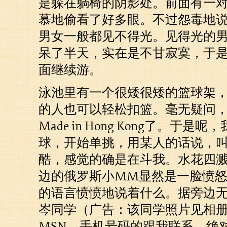
是躲在躺椅的阴影处。前面有一
慕地偷看了好多眼。不过怨毒地
男女一般都见不得光。见得光的
呆了半天，实在是不甘寂寞，于
面继续游。
泳池里有一个很矮很矮的篮球架
的人也可以轻松扣篮。毫无疑问
Made in Hong Kong了。于
球，开始单挑，用某人的话说，
酷，感觉的确是在斗我。水花四
边的俄罗斯小MM显然是一脸愤
的语言愤愤地说着什么。据旁边
岑同学（广告：该同学照片见相册
MSN、手机号码的跟我联系，绝