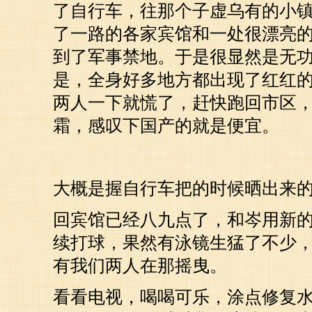
了自行车，往那个子虚乌有的小
了一路的各家宾馆和一处很漂亮
到了军事禁地。于是很显然是无
是，全身好多地方都出现了红红
两人一下就慌了，赶快跑回市区
霜，感叹下国产的就是便宜。
大概是握自行车把的时候晒出来
回宾馆已经八九点了，和岑用新
续打球，果然有泳镜生猛了不少
有我们两人在那摇曳。
看看电视，喝喝可乐，涂点修复