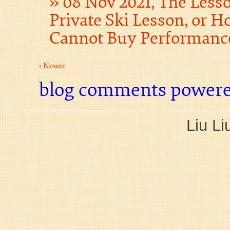
08 Nov 2021, The Less
Private Ski Lesson, or
Cannot Buy Performanc
‹ Newer
blog comments power
Liu Li