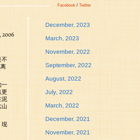
Facebook
/
Twitter
December, 2023
, 2006
March, 2023
November, 2022
是不
September, 2022
地离
August, 2022
的一
点更
July, 2022
在泥
March, 2022
这山
December, 2021
，现
November, 2021