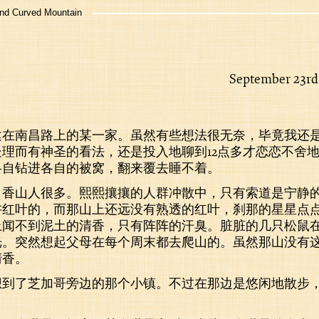
 Curved Mountain
September 23rd
建在南昌路上的某一家。虽然有些想法很无奈，毕竟我还
理而有神圣的看法，还是投入地聊到12点多才恋恋不舍
各自钻进各自的被窝，翻来覆去睡不着。
，香山人很多。熙熙攘攘的人群冲散中，只有索道是宁静
讲红叶的，而那山上还远没有熟透的红叶，刹那的星星点
上闻不到泥土的清香，只有阵阵的汗臭。脏脏的几只松鼠
光。突然想起父母在每个周末都去爬山的。虽然那山没有
清香。
想到了芝加哥旁边的那个小镇。不过在那边是悠闲地散步