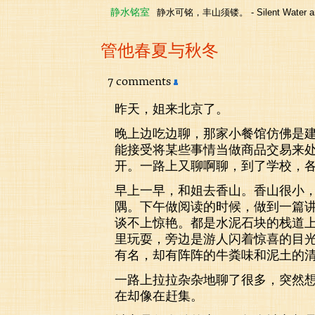
静水铭室
静水可铭，丰山须镂。 - Silent Water and
管他春夏与秋冬
7 comments
昨天，姐来北京了。
晚上边吃边聊，那家小餐馆仿佛是
能接受将某些事情当做商品交易来处
开。一路上又聊啊聊，到了学校，
早上一早，和姐去香山。香山很小
隅。下午做阅读的时候，做到一篇
谈不上惊艳。都是水泥石块的栈道
里玩耍，旁边是游人闪着惊喜的目
有名，却有阵阵的牛粪味和泥土的
一路上拉拉杂杂地聊了很多，突然
在却像在赶集。